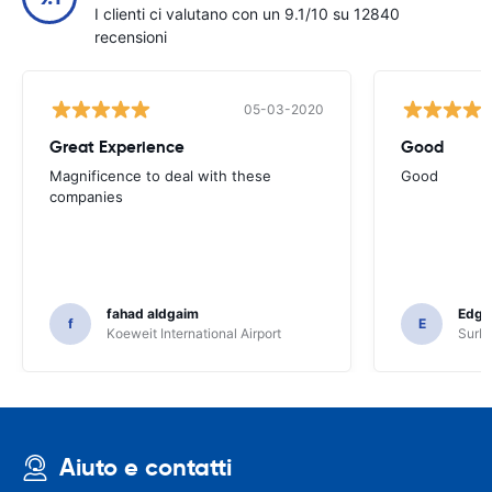
I clienti ci valutano con un 9.1/10 su 12840
recensioni
05-03-2020
Great Experience
Good
Magnificence to deal with these
Good
companies
fahad aldgaim
Edga
f
E
Koeweit International Airport
SurPr
Aiuto e contatti