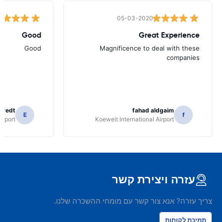
05-03-2020
Good
Great Experience
Good
Magnificence to deal with these
companies
tvedt
fahad aldgaim
E
f
irport
Koeweit International Airport
עזרה ויצירת קשר
צריך עזרה? אנא צור קשר עם מומחי ההשכרה שלנו.
תמיכת לקוחות