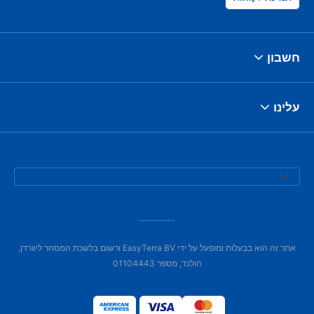
חשבון
עלינו
אתר זה הוא בבעלות ומופעל על ידי EasyTerra BV ורשום בלשכת המסחר ליוורדן,
הולנד, מספר 01104443