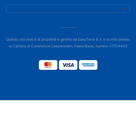
Questo sito web è di proprietà e gestito da EasyTerra B.V. e iscritta presso
la Camera di Commercio Leeuwarden, Paesi Bassi, numero 01104443