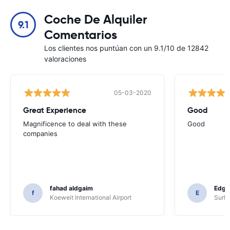
Coche De Alquiler
9.1
Comentarios
Los clientes nos puntúan con un 9.1/10 de 12842
valoraciones
05-03-2020
Great Experience
Good
Magnificence to deal with these
Good
companies
fahad aldgaim
Edga
f
E
Koeweit International Airport
SurPr