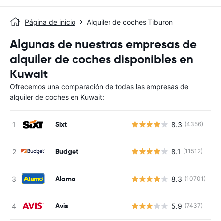
Página de inicio
Alquiler de coches Tiburon
Algunas de nuestras empresas de
alquiler de coches disponibles en
Kuwait
Ofrecemos una comparación de todas las empresas de
alquiler de coches en Kuwait:
Sixt
8.3
(4356)
N
Budget
8.1
(11512)
N
Alamo
8.3
(10701)
N
Avis
5.9
(7437)
N