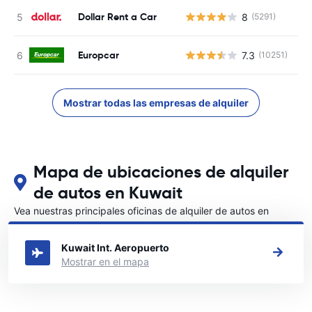
Dollar Rent a Car
8
(5291)
N
Europcar
7.3
(10251)
N
Mostrar todas las empresas de alquiler
Mapa de ubicaciones de alquiler
de autos en Kuwait
Vea nuestras principales oficinas de alquiler de autos en
Kuwait
Kuwait Int. Aeropuerto
Mostrar en el mapa