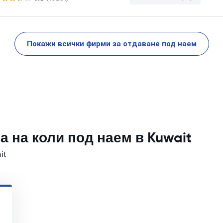
Покажи всички фирми за отдаване под наем
 на коли под наем в Kuwait
it