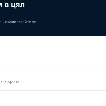
 в цял
. - възползвайте се
одна оферта.