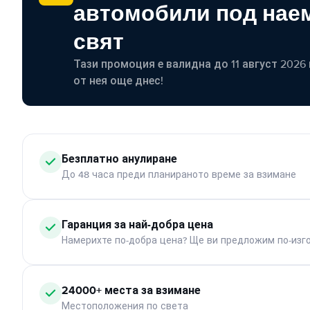
автомобили под наем
свят
Тази промоция е валидна до 11 август 2026 г
от нея още днес!
Безплатно анулиране
До 48 часа преди планираното време за взимане
Гаранция за най-добра цена
Намерихте по-добра цена? Ще ви предложим по-изг
24000+ места за взимане
Местоположения по света