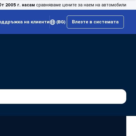
От 2005 г. насам
сравняваме цените за наем на автомобили
оддръжка на клиенти
(BG)
Влезте в системата