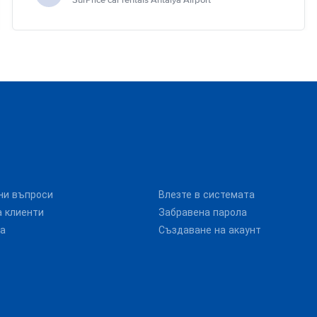
SurPrice car rentals Antalya Airport
ни въпроси
Влезте в системата
 клиенти
Забравена парола
та
Създаване на акаунт