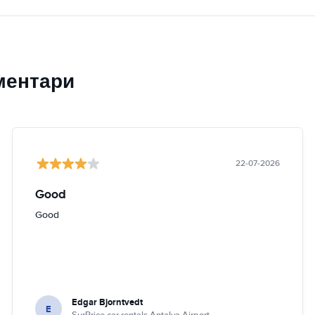
ментари
22-07-2026
Good
Good
Edgar Bjorntvedt
E