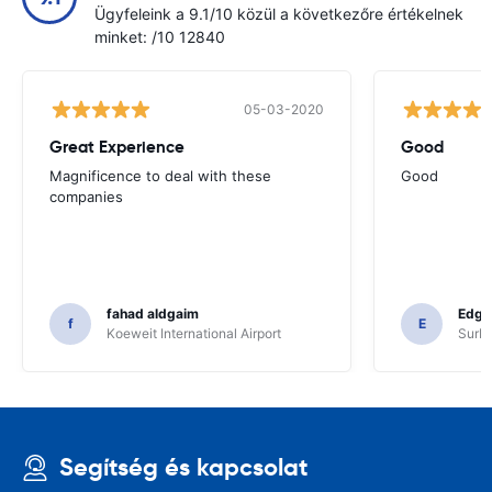
Ügyfeleink a 9.1/10 közül a következőre értékelnek
minket: /10 12840
05-03-2020
Great Experience
Good
Magnificence to deal with these
Good
companies
fahad aldgaim
Edga
f
E
Koeweit International Airport
SurPr
Segítség és kapcsolat