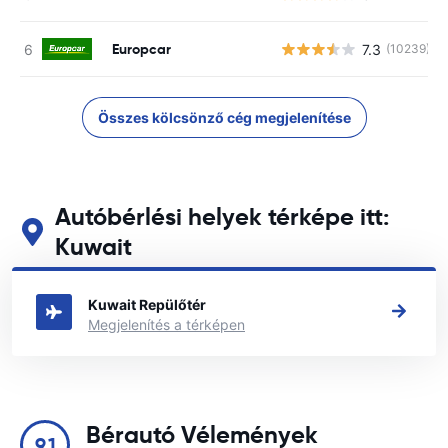
Europcar
7.3
(10239)
Összes kölcsönző cég megjelenítése
Autóbérlési helyek térképe itt:
Kuwait
Tekintse meg fő autóbérlési helyeinket itt: Kuwait
Kuwait Repülőtér
Megjelenítés a térképen
Bérautó Vélemények
9.1