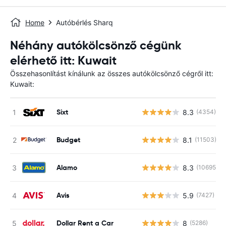
Home
Autóbérlés Sharq
Néhány autókölcsönző cégünk
elérhető itt: Kuwait
Összehasonlítást kínálunk az összes autókölcsönző cégről itt:
Kuwait:
Sixt
8.3
(4354)
Budget
8.1
(11503)
Alamo
8.3
(10695)
Avis
5.9
(7427)
Dollar Rent a Car
8
(5286)