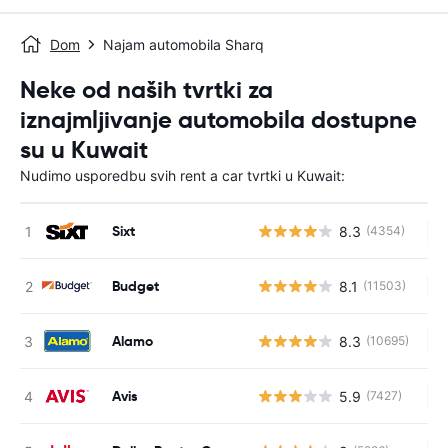
Dom
Najam automobila Sharq
Neke od naših tvrtki za
iznajmljivanje automobila dostupne
su u Kuwait
Nudimo usporedbu svih rent a car tvrtki u Kuwait:
Sixt
8.3
(4354)
Ne
Budget
8.1
(11503)
Ne
Alamo
8.3
(10695)
Ne
Avis
5.9
(7427)
Ne