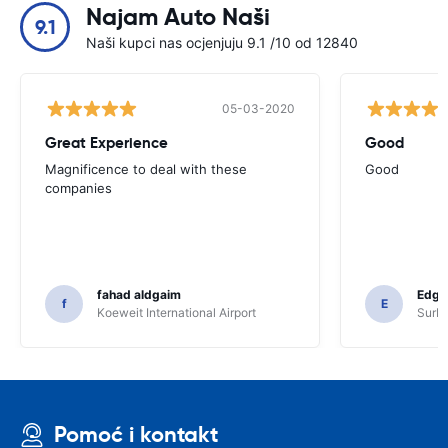
Najam Auto Naši
9.1
Naši kupci nas ocjenjuju 9.1 /10 od 12840
05-03-2020
Great Experience
Good
Magnificence to deal with these
Good
companies
fahad aldgaim
Edga
f
E
Koeweit International Airport
SurPr
Pomoć i kontakt