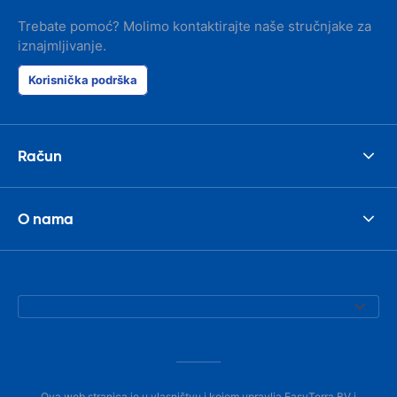
Trebate pomoć? Molimo kontaktirajte naše stručnjake za
iznajmljivanje.
Korisnička podrška
Račun
O nama
Ova web stranica je u vlasništvu i kojom upravlja EasyTerra BV i