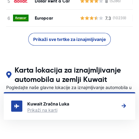
Dollar Rent a Car
8
(5286)
Ne
Europcar
7.3
(10239)
Ne
Prikaži sve tvrtke za iznajmljivanje
Karta lokacija za iznajmljivanje
automobila u zemlji Kuwait
Pogledajte naše glavne lokacije za iznajmljivanje automobila u
Kuwait
Kuwait Zračna Luka
Prikaži na karti