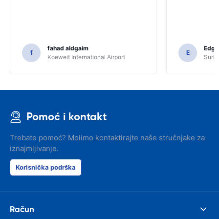
fahad aldgaim
Edga
f
E
Koeweit International Airport
SurPr
Pomoć i kontakt
Trebate pomoć? Molimo kontaktirajte naše stručnjake za
iznajmljivanje.
Korisnička podrška
Račun