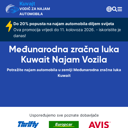
Kuvajt
VODIČ ZA NAJAM
AUTOMOBILA
Do 20% popusta na najam automobila diljem svijeta
Ova promocija vrijedi do 11. kolovoza 2026. - iskoristite je
danas!
Međunarodna zračna luka
Kuwait Najam Vozila
Potražite najam automobila u zemlji Međunarodna zračna luka
Kuwait
Uspoređujemo sve poznate dobavljače