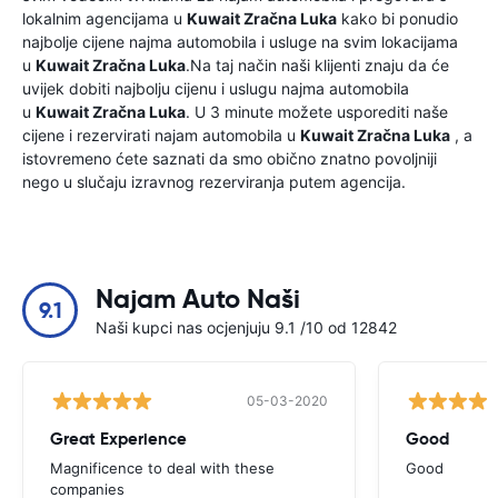
lokalnim agencijama u
Kuwait Zračna Luka
kako bi ponudio
najbolje cijene najma automobila i usluge na svim lokacijama
u
Kuwait Zračna Luka
.Na taj način naši klijenti znaju da će
uvijek dobiti najbolju cijenu i uslugu najma automobila
u
Kuwait Zračna Luka
. U 3 minute možete usporediti naše
cijene i rezervirati najam automobila u
Kuwait Zračna Luka
, a
istovremeno ćete saznati da smo obično znatno povoljniji
nego u slučaju izravnog rezerviranja putem agencija.
Najam Auto Naši
9.1
Naši kupci nas ocjenjuju 9.1 /10 od 12842
05-03-2020
Great Experience
Good
Magnificence to deal with these
Good
companies