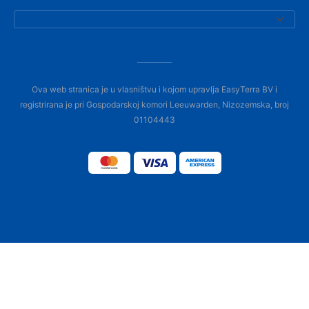
Ova web stranica je u vlasništvu i kojom upravlja EasyTerra BV i
registrirana je pri Gospodarskoj komori Leeuwarden, Nizozemska, broj
01104443