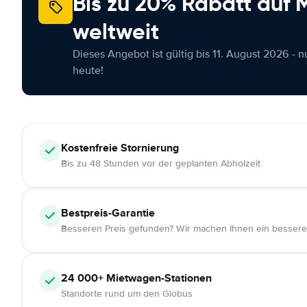
Bis zu 20% Rabatt auf
weltweit
Dieses Angebot ist gültig bis 11. August 2026 - 
heute!
Kostenfreie
Stornierung
Bis zu 48 Stunden vor der geplanten Abholzeit
Bestpreis-Garantie
Besseren Preis gefunden? Wir machen Ihnen ein bessere
24 000+
Mietwagen-Stationen
Standorte rund um den Globus