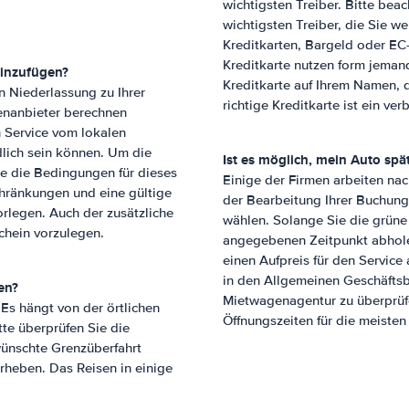
wichtigsten Treiber. Bitte bea
wichtigsten Treiber, die Sie we
Kreditkarten, Bargeld oder EC
Kreditkarte nutzen form jeman
hinzufügen?
Kreditkarte auf Ihrem Namen, d
en Niederlassung zu Ihrer
richtige Kreditkarte ist ein ve
enanbieter berechnen
n Service vom lokalen
lich sein können. Um die
Ist es möglich, mein Auto spä
tte die Bedingungen für dieses
Einige der Firmen arbeiten nac
chränkungen und eine gültige
der Bearbeitung Ihrer Buchung
orlegen. Auch der zusätzliche
wählen. Solange Sie die grün
schein vorzulegen.
angegebenen Zeitpunkt abhole
einen Aufpreis für den Service
in den Allgemeinen Geschäfts
en?
Mietwagenagentur zu überprüfe
Es hängt von der örtlichen
Öffnungszeiten für die meiste
te überprüfen Sie die
ünschte Grenzüberfahrt
erheben. Das Reisen in einige