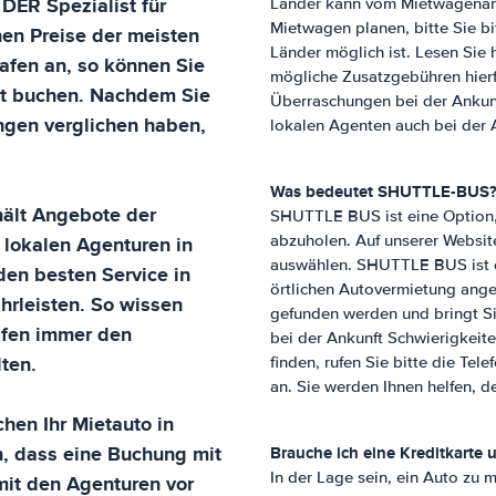
 DER Spezialist für
Länder kann vom Mietwagenanb
Mietwagen planen, bitte Sie bi
nen Preise der meisten
Länder möglich ist. Lesen Sie
hafen
an, so können Sie
mögliche Zusatzgebühren hierf
it buchen. Nachdem Sie
Überraschungen bei der Ankunft
ngen verglichen haben,
lokalen Agenten auch bei der 
Was bedeutet SHUTTLE-BUS
ält Angebote der
SHUTTLE BUS ist eine Option,
 lokalen Agenturen in
abzuholen. Auf unserer Websit
auswählen. SHUTTLE BUS ist ei
en besten Service in
örtlichen Autovermietung ange
rleisten. So wissen
gefunden werden und bringt S
afen
immer den
bei der Ankunft Schwierigkei
ten.
finden, rufen Sie bitte die Te
an. Sie werden Ihnen helfen, 
hen Ihr Mietauto in
n, dass eine Buchung mit
Brauche ich eine Kreditkarte
In der Lage sein, ein Auto zu 
 mit den Agenturen vor