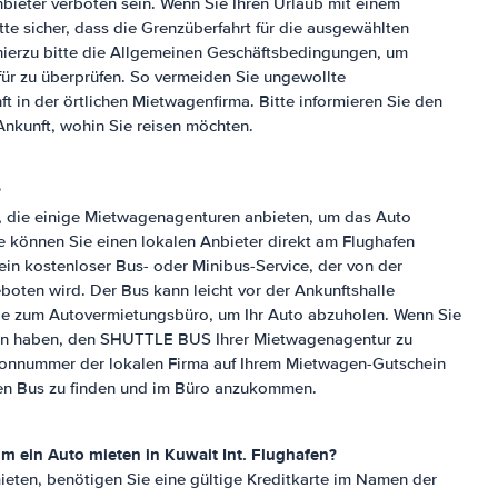
ieter verboten sein. Wenn Sie Ihren Urlaub mit einem
tte sicher, dass die Grenzüberfahrt für die ausgewählten
 hierzu bitte die Allgemeinen Geschäftsbedingungen, um
ür zu überprüfen. So vermeiden Sie ungewollte
 in der örtlichen Mietwagenfirma. Bitte informieren Sie den
Ankunft, wohin Sie reisen möchten.
?
 die einige Mietwagenagenturen anbieten, um das Auto
e können Sie einen lokalen Anbieter direkt am Flughafen
n kostenloser Bus- oder Minibus-Service, der von der
boten wird. Der Bus kann leicht vor der Ankunftshalle
ie zum Autovermietungsbüro, um Ihr Auto abzuholen. Wenn Sie
ten haben, den SHUTTLE BUS Ihrer Mietwagenagentur zu
lefonnummer der lokalen Firma auf Ihrem Mietwagen-Gutschein
den Bus zu finden und im Büro anzukommen.
 um ein Auto mieten in
Kuwait Int. Flughafen
?
mieten, benötigen Sie eine gültige Kreditkarte im Namen der