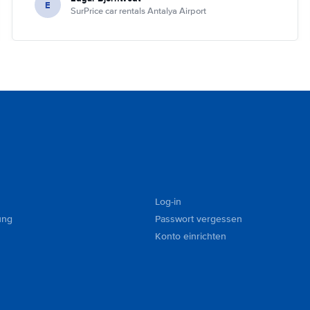
E
SurPrice car rentals Antalya Airport
Log-in
ung
Passwort vergessen
Konto einrichten