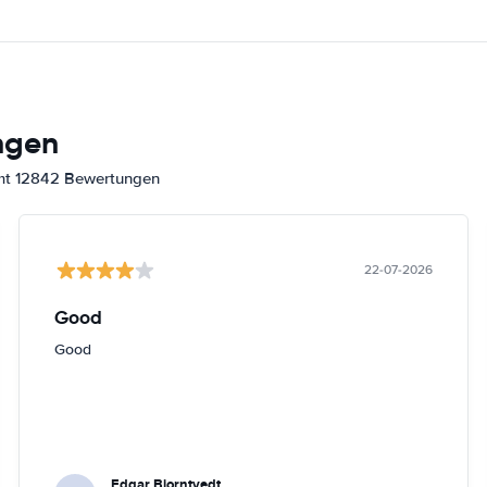
ngen
amt 12842 Bewertungen
22-07-2026
Good
Good
Edgar Bjorntvedt