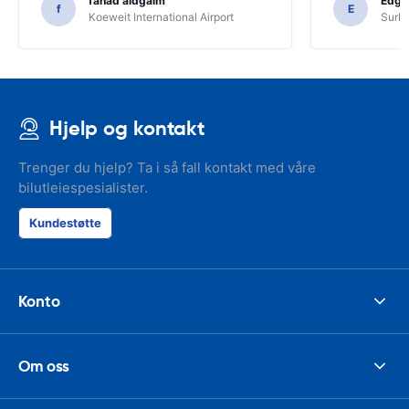
fahad aldgaim
Edga
f
E
Koeweit International Airport
SurPr
Hjelp og kontakt
Trenger du hjelp? Ta i så fall kontakt med våre
bilutleiespesialister.
Kundestøtte
Konto
Om oss