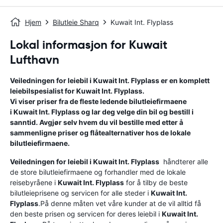
Hjem
Bilutleie Sharq
Kuwait Int. Flyplass
Lokal informasjon for Kuwait
Lufthavn
Veiledningen for leiebil i
Kuwait Int. Flyplass
er en komplett
leiebilspesialist for
Kuwait Int. Flyplass
.
Vi viser priser fra de fleste ledende bilutleiefirmaene
i
Kuwait Int. Flyplass
og lar deg velge din bil og bestill i
sanntid. Avgjør selv hvem du vil bestille med etter å
sammenligne priser og flåtealternativer hos de lokale
bilutleiefirmaene.
Veiledningen for leiebil i
Kuwait Int. Flyplass
håndterer alle
de store bilutleiefirmaene og forhandler med de lokale
reisebyråene i
Kuwait Int. Flyplass
for å tilby de beste
bilutleieprisene og servicen for alle steder i
Kuwait Int.
Flyplass
.På denne måten vet våre kunder at de vil alltid få
den beste prisen og servicen for deres leiebil i
Kuwait Int.