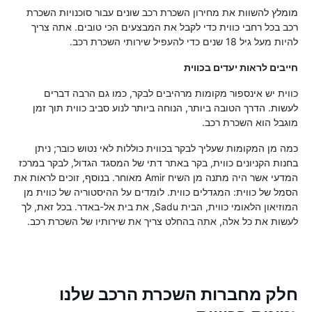
מומלץ להשוות את מחירון השכרת רכב שונים עבור סוכנויות השכרת
רכב בכל רחבי כווית כדי לקבל את המבצעים הכי טובים. אתה צריך
להיות מעל גיל 18 שנים כדי להעפיל שירותי השכרת רכב.
חייבים לראות יעדים בכווית
כווית יש אינספור מקומות מרהיבים לבקר, כמו גם הרבה דברים
לעשות. הדרך הטובה ביותר, הנוחה ביותר לנוע סביב כווית תוך זמן
מוגבל הוא השכרת רכב.
כמה מן המקומות שעליך לבקר בכווית כוללות לאי נטוש כובר; ניתן
בחנות הקניונים כווית, בקר באתר דתי של המסגד הגדול, לבקר במרכז
המדעי אשר היה מתנה מן השיח Amir מאוחר. בנוסף, זוכים לראות את
הסמל של כווית: המגדלים כווית. לומדים על ההיסטוריה של כווית מן
המוזיאון הלאומי כווית, הבית Sadu, את בית אל-באדר. בכל זאת, לך
לעשות את כל אלה, אתה בהחלט צריך את שירותיו של השכרת רכב.
חלק מחברות השכרת הרכב שלנו