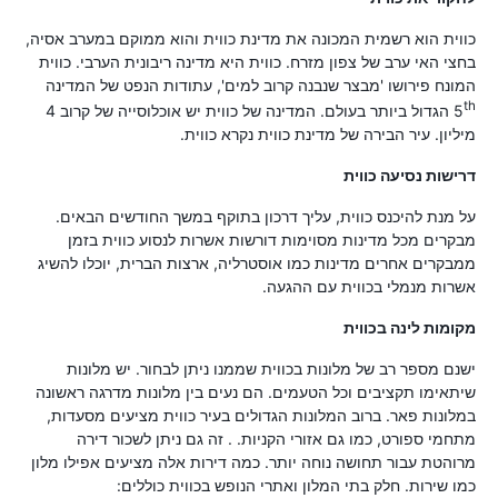
כווית הוא רשמית המכונה את מדינת כווית והוא ממוקם במערב אסיה,
בחצי האי ערב של צפון מזרח. כווית היא מדינה ריבונית הערבי. כווית
המונח פירושו 'מבצר שנבנה קרוב למים', עתודות הנפט של המדינה
th
5
הגדול ביותר בעולם. המדינה של כווית יש אוכלוסייה של קרוב 4
מיליון. עיר הבירה של מדינת כווית נקרא כווית.
דרישות נסיעה כווית
על מנת להיכנס כווית, עליך דרכון בתוקף במשך החודשים הבאים.
מבקרים מכל מדינות מסוימות דורשות אשרות לנסוע כווית בזמן
ממבקרים אחרים מדינות כמו אוסטרליה, ארצות הברית, יוכלו להשיג
אשרות מנמלי בכווית עם ההגעה.
מקומות לינה בכווית
ישנם מספר רב של מלונות בכווית שממנו ניתן לבחור. יש מלונות
שיתאימו תקציבים וכל הטעמים. הם נעים בין מלונות מדרגה ראשונה
במלונות פאר. ברוב המלונות הגדולים בעיר כווית מציעים מסעדות,
מתחמי ספורט, כמו גם אזורי הקניות. . זה גם ניתן לשכור דירה
מרוהטת עבור תחושה נוחה יותר. כמה דירות אלה מציעים אפילו מלון
כמו שירות. חלק בתי המלון ואתרי הנופש בכווית כוללים: