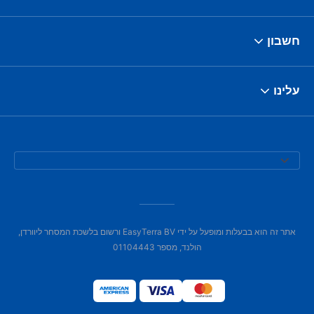
חשבון
עלינו
אתר זה הוא בבעלות ומופעל על ידי EasyTerra BV ורשום בלשכת המסחר ליוורדן,
הולנד, מספר 01104443