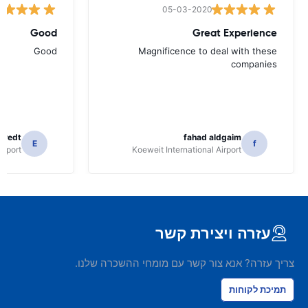
05-03-2020
Good
Great Experience
Good
Magnificence to deal with these
companies
tvedt
fahad aldgaim
E
f
irport
Koeweit International Airport
עזרה ויצירת קשר
צריך עזרה? אנא צור קשר עם מומחי ההשכרה שלנו.
תמיכת לקוחות