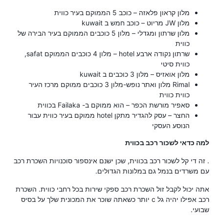
מלון קראון פלאזה – כוכב 5 הממוקם בעיר כווית
מלון JW מריוט – כוכב חמש ב kuwait
מלון שרתון ומגדלי – מלון 5 כוכבים הממוקם בעיר הבירה של
כווית
שרתון נקודה ארבע hotel – מלון 4 כוכבים הממוקם safat,
כווית סיטי
מלון אואזיס – מלון 3 כוכבים ב kuwait
Rimal מלון ואתר נופש-מלון 3 כוכבים ממוקם מרכז העיר
כווית כווית
סאפיר מורשת הכפר – הוא ממוקם ב- Failaka בכווית
החצר – עסק להגדיר מתקן hotel ממוקם בעיר כווית עבור
הנוסע העסקי
למה כדאי לשכור רכב בכווית
. זה די קל לשכור רכב בכווית, שכן ישנם אינספור סוכנויות השכרת רכב
עם משרדים בנמל גם במלונות הגדולים.
אתה יכול לקבל זול השכרת רכב ספקי שירות בכל רחבי כווית. השכרת
רכב אפילו יהיה גל c יותר כשאתה שוכר את המכונית שלך על בסיס
שבועי.