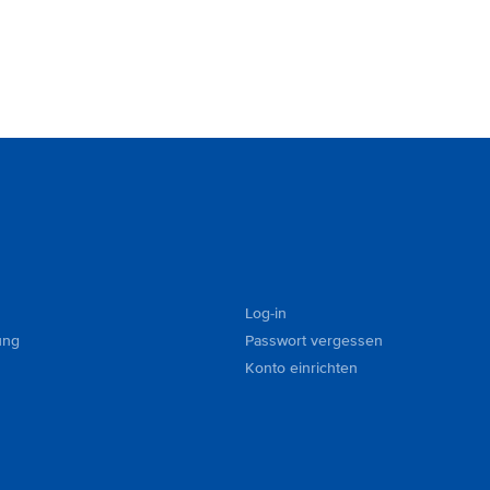
Log-in
ung
Passwort vergessen
Konto einrichten