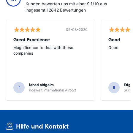
Kunden bewerten uns mit einer 9.1/10 aus
insgesamt 12842 Bewertungen
05-03-2020
Great Experience
Good
Magnificence to deal with these
Good
companies
fahad aldgaim
Edga
f
E
Koeweit International Airport
SurPr
Hilfe und Kontakt