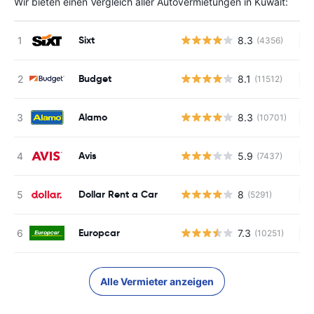
Wir bieten einen Vergleich aller Autovermietungen in Kuwait:
Sixt
8.3
(4356)
Ke
Budget
8.1
(11512)
Ke
Alamo
8.3
(10701)
Ke
Avis
5.9
(7437)
Ke
Dollar Rent a Car
8
(5291)
Ke
Europcar
7.3
(10251)
Ke
Alle Vermieter anzeigen