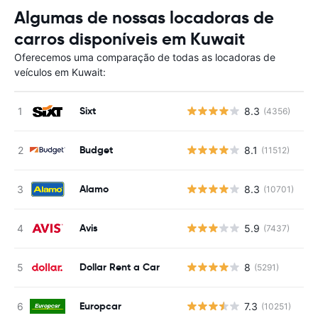
Algumas de nossas locadoras de
carros disponíveis em Kuwait
Oferecemos uma comparação de todas as locadoras de
veículos em Kuwait:
Sixt
8.3
(4356)
N
Budget
8.1
(11512)
N
Alamo
8.3
(10701)
N
Avis
5.9
(7437)
N
Dollar Rent a Car
8
(5291)
N
Europcar
7.3
(10251)
N