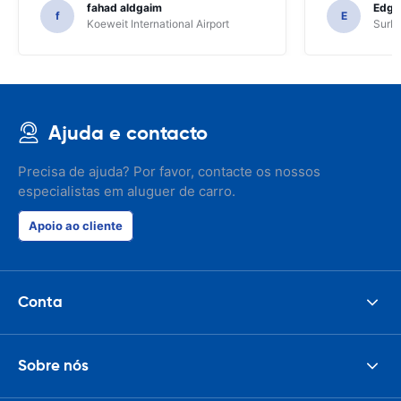
fahad aldgaim
Edga
f
E
Koeweit International Airport
SurPr
Ajuda e contacto
Precisa de ajuda? Por favor, contacte os nossos
especialistas em aluguer de carro.
Apoio ao cliente
Conta
Sobre nós