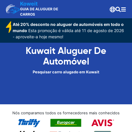
Koweit
GUIA DE ALUGUER DE
CARROS
Até 20% desconto no aluguer de automóveis em todo o
mundo
Esta promoção é válida até 11 de agosto de 2026
- aproveite-a hoje mesmo!
Kuwait Aluguer De
Automóvel
Pesquisar carro alugado em Kuwait
Nós comparamos todos os fornecedores mais conhecidos