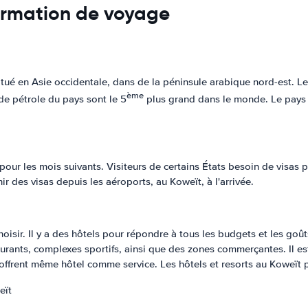
formation de voyage
itué en Asie occidentale, dans de la péninsule arabique nord-est. Le
ème
 de pétrole du pays sont le 5
plus grand dans le monde. Le pays 
our les mois suivants. Visiteurs de certains États besoin de visas 
r des visas depuis les aéroports, au Koweït, à l'arrivée.
oisir. Il y a des hôtels pour répondre à tous les budgets et les goût
staurants, complexes sportifs, ainsi que des zones commerçantes. Il
offrent même hôtel comme service. Les hôtels et resorts au Koweït p
eït