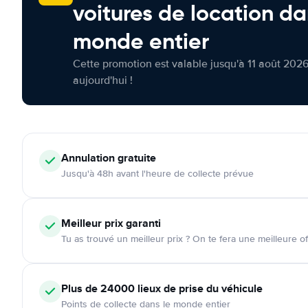
voitures de location da
monde entier
Cette promotion est valable jusqu'à 11 août 2026
aujourd'hui !
Annulation
gratuite
Jusqu'à 48h avant l'heure de collecte prévue
Meilleur prix garanti
Tu as trouvé un meilleur prix ? On te fera une meilleure of
Plus de 24000
lieux de prise du véhicule
Points de collecte dans le monde entier