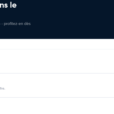
ns le
 - profitez-en dès
fre.