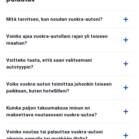
Mitä tarvitsen, kun noudan vuokra-autoni?
Voinko ajaa vuokra-autollani rajan yli toiseen
maahan?
Voitteko taata, että saan valitsemani
autotyypin?
Voiko vuokra-auton toimittaa johonkin toiseen
paikkaan, kuten hotellilleni?
Kuinka paljon takuumaksua minun on
maksettava noutaessani vuokra-autoa?
Voinko noutaa tai palauttaa vuokra-autoni
aikaisin aamulla tai myöhään illalla?