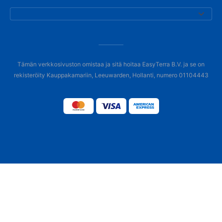
Tämän verkkosivuston omistaa ja sitä hoitaa EasyTerra B.V. ja se on
rekisteröity Kauppakamariin, Leeuwarden, Hollanti, numero 01104443