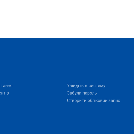
итання
Увійдіть в систему
єнтів
Забули пароль
Створити обліковий запис