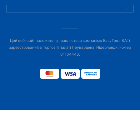
Цей веб-сайт належить і управляється компанією EasyTerra B.V. і
зареєстрований в Торговій палаті Леувардена, Нідерланди, номер
01104443.