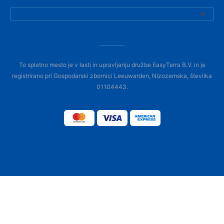
To spletno mesto je v lasti in upravljanju družbe EasyTerra B.V. in je
registrirano pri Gospodarski zbornici Leeuwarden, Nizozemska, številka
01104443.