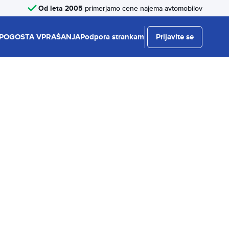
Od leta 2005
primerjamo cene najema avtomobilov
POGOSTA VPRAŠANJA
Podpora strankam
Prijavite se