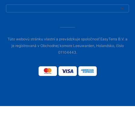
Túto webovú stránku vlastní a prevádzkuje spoločnosť EasyTerra B.V. a
je registrovaná v Obchodnej komore Leeuwarden, Holandsko, číslo
01104443.