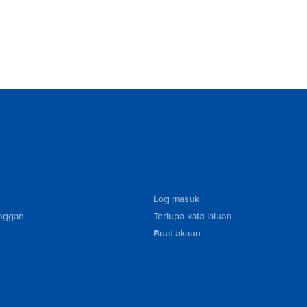
Log masuk
nggan
Terlupa kata laluan
Buat akaun