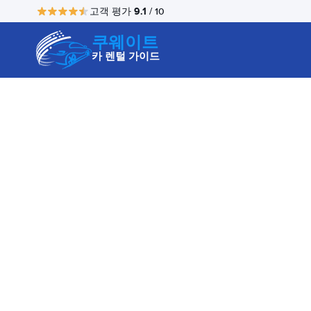
9.1
고객 평가
/ 10
쿠웨이트
카 렌털 가이드